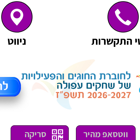
י התקשרות
ניווט
סריקה
ווטסאפ מהיר