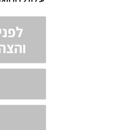
לפני
והצהר