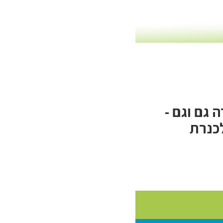
 גם וגם -
לכנרת