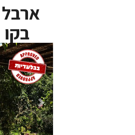
ארבל -
בקו 