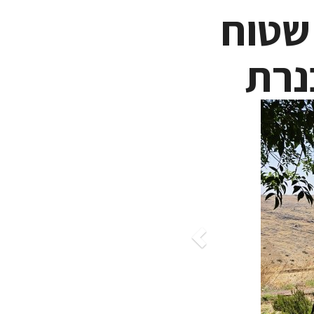
 שטוח
נרת