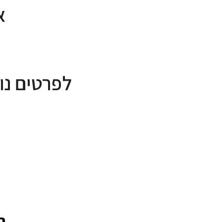
א
לפרטים נו
ה