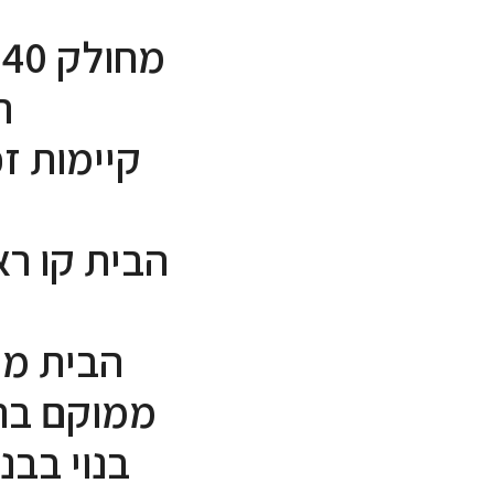
המ
הבית קו רא
הבית מת
ממוקם ברח