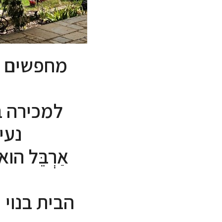
מחפשים בי
למכירה ב
נעי
אַרְבֵּל 