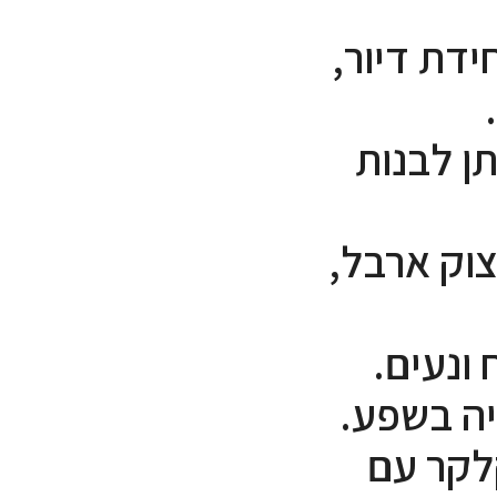
 הראשי + 40 מ"ר יחידת דיור,
 מהשטח. ניתן לבנות
צוק ארבל,
ונעים.
יה בשפע.
יה מתקדמת בשיטת בניה icf קלקר עם