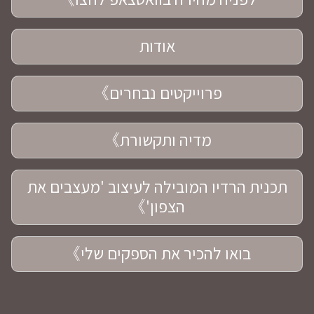
אודות
פרוייקטים נבחרים》
מדיה ותקשורת》
תכנית הרדיו המובילה לעיצוב 'מעצבים את
הצפון'》
בואו להכיר את הספקים שלי》