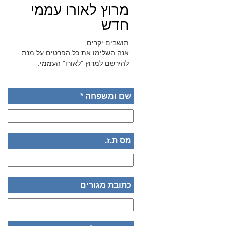
מרוץ לאורו עממי
חדש
תושבים יקרים,
אנה השלימו את כל הפרטים על מנת
להירשם למרוץ "לאורו" העממי.
שם ומשפחה *
מס ת.ז.
כתובת מגורים