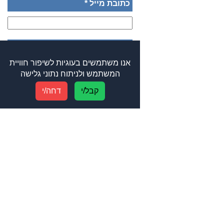
כתובת מייל *
מספר נייד *
אנו משתמשים בעוגיות לשיפור חוויית
המשתמש ולניתוח נתוני גלישה
קבל/י
דחה/י
מין *
זכר
נקבה
גיל
מידת חולצה *