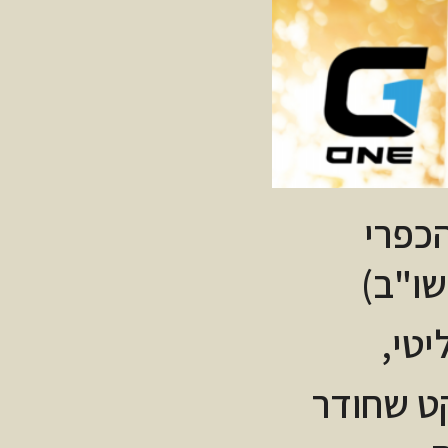
הכפרי
שו"ב)
יטי,
קט שחודר