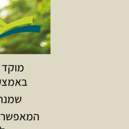
מוקד ט
באמצעו
שמנהל
המאפשר: ג