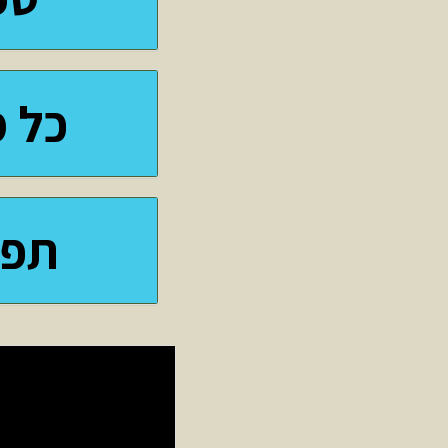
כל 
תפי