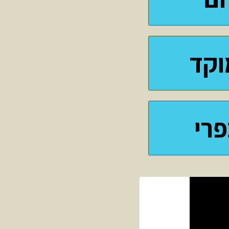
וקד
רי